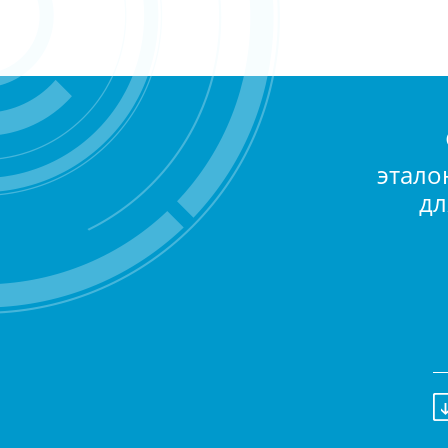
этало
дл